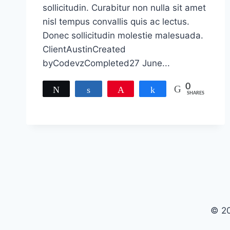
sollicitudin. Curabitur non nulla sit amet
nisl tempus convallis quis ac lectus.
Donec sollicitudin molestie malesuada.
ClientAustinCreated
byCodevzCompleted27 June...
0
Tweet
Share
Pin
Share
SHARES
© 20